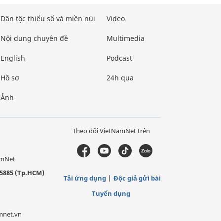
Dân tộc thiểu số và miền núi
Video
Nội dung chuyên đề
Multimedia
English
Podcast
Hồ sơ
24h qua
Ảnh
Theo dõi VietNamNet trên
amNet
5885 (Tp.HCM)
Tải ứng dụng
Độc giả gửi bài
Tuyển dụng
mnet.vn