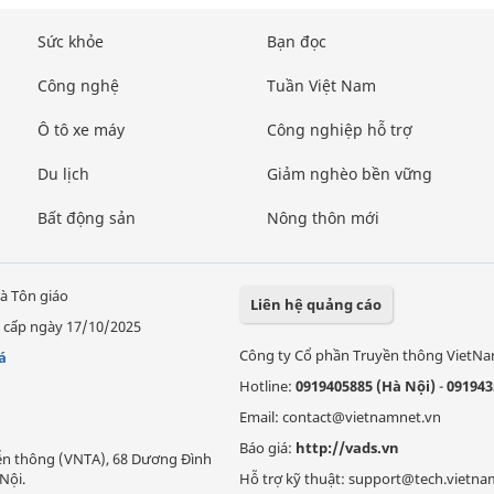
Sức khỏe
Bạn đọc
Công nghệ
Tuần Việt Nam
Ô tô xe máy
Công nghiệp hỗ trợ
Du lịch
Giảm nghèo bền vững
Bất động sản
Nông thôn mới
à Tôn giáo
Liên hệ quảng cáo
 cấp ngày 17/10/2025
Công ty Cổ phần Truyền thông VietN
á
Hotline:
0919405885 (Hà Nội)
-
091943
Email: contact@vietnamnet.vn
Báo giá:
http://vads.vn
Viễn thông (VNTA), 68 Dương Đình
Nội.
Hỗ trợ kỹ thuật: support@tech.vietna