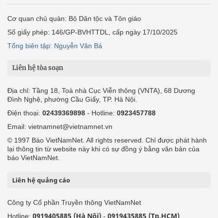
Cơ quan chủ quản: Bộ Dân tộc và Tôn giáo
Số giấy phép: 146/GP-BVHTTDL, cấp ngày 17/10/2025
Tổng biên tập: Nguyễn Văn Bá
Liên hệ tòa soạn
Địa chỉ: Tầng 18, Toà nhà Cục Viễn thông (VNTA), 68 Dương
Đình Nghệ, phường Cầu Giấy, TP. Hà Nội.
Điện thoại:
02439369898
- Hotline:
0923457788
Email: vietnamnet@vietnamnet.vn
© 1997 Báo VietNamNet. All rights reserved. Chỉ được phát hành
lại thông tin từ website này khi có sự đồng ý bằng văn bản của
báo VietNamNet.
Liên hệ quảng cáo
Công ty Cổ phần Truyền thông VietNamNet
0919405885 (Hà Nội)
0919435885 (Tp.HCM)
Hotline:
-