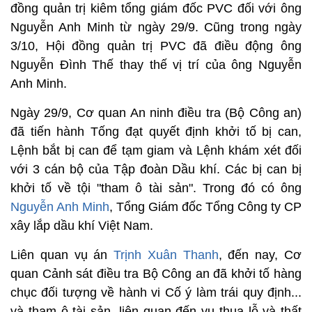
đồng quản trị kiêm tổng giám đốc PVC đối với ông
Nguyễn Anh Minh từ ngày 29/9. Cũng trong ngày
3/10, Hội đồng quản trị PVC đã điều động ông
Nguyễn Đình Thế thay thế vị trí của ông Nguyễn
Anh Minh.
Ngày 29/9, Cơ quan An ninh điều tra (Bộ Công an)
đã tiến hành Tống đạt quyết định khởi tố bị can,
Lệnh bắt bị can để tạm giam và Lệnh khám xét đối
với 3 cán bộ của Tập đoàn Dầu khí. Các bị can bị
khởi tố về tội "tham ô tài sản". Trong đó có ông
Nguyễn Anh Minh
, Tổng Giám đốc Tổng Công ty CP
xây lắp dầu khí Việt Nam.
Liên quan vụ án
Trịnh Xuân Thanh
, đến nay, Cơ
quan Cảnh sát điều tra Bộ Công an đã khởi tố hàng
chục đối tượng về hành vi Cố ý làm trái quy định...
và tham ô tài sản, liên quan đến vụ thua lỗ và thất