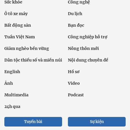
Sức khỏe
Công nghệ
Ô tô xe máy
Du lịch
Bất động sản
Bạn đọc
Tuần Việt Nam
Công nghiệp hỗ trợ
Giảm nghèo bền vững
Nông thôn mới
Dân tộc thiểu số và miền núi
Nội dung chuyên đề
English
Hồ sơ
Ảnh
Video
Multimedia
Podcast
24h qua
Tuyến bài
Sự kiện