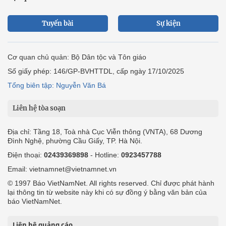
Tuyến bài
Sự kiện
Cơ quan chủ quản: Bộ Dân tộc và Tôn giáo
Số giấy phép: 146/GP-BVHTTDL, cấp ngày 17/10/2025
Tổng biên tập: Nguyễn Văn Bá
Liên hệ tòa soạn
Địa chỉ: Tầng 18, Toà nhà Cục Viễn thông (VNTA), 68 Dương
Đình Nghệ, phường Cầu Giấy, TP. Hà Nội.
Điện thoại:
02439369898
- Hotline:
0923457788
Email: vietnamnet@vietnamnet.vn
© 1997 Báo VietNamNet. All rights reserved. Chỉ được phát hành
lại thông tin từ website này khi có sự đồng ý bằng văn bản của
báo VietNamNet.
Liên hệ quảng cáo