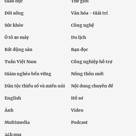
Giáo dục
Thế giới
Đời sống
Văn hóa - Giải trí
Sức khỏe
Công nghệ
Ô tô xe máy
Du lịch
Bất động sản
Bạn đọc
Tuần Việt Nam
Công nghiệp hỗ trợ
Giảm nghèo bền vững
Nông thôn mới
Dân tộc thiểu số và miền núi
Nội dung chuyên đề
English
Hồ sơ
Ảnh
Video
Multimedia
Podcast
24h qua