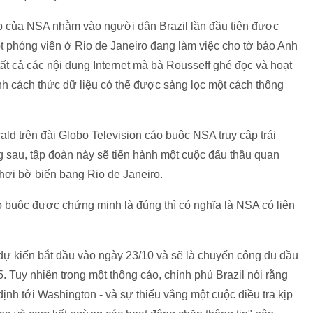
p của NSA nhằm vào người dân Brazil lần đầu tiên được
t phóng viên ở Rio de Janeiro đang làm việc cho tờ báo Anh
t cả các nội dung Internet mà bà Rousseff ghé đọc và hoạt
h cách thức dữ liệu có thể được sàng lọc một cách thông
ld trên đài Globo Television cáo buộc NSA truy cập trái
ng sau, tập đoàn này sẽ tiến hành một cuộc đấu thầu quan
hơi bờ biển bang Rio de Janeiro.
 buộc được chứng minh là đúng thì có nghĩa là NSA có liên
ự kiến bắt đầu vào ngày 23/10 và sẽ là chuyến công du đầu
. Tuy nhiên trong một thông cáo, chính phủ Brazil nói rằng
nh tới Washington - và sự thiếu vắng một cuộc điều tra kịp