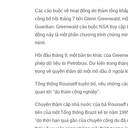
Các cáo buộc về hoạt động do thám rộng khắ
công bố hồi tháng 7 bởi Glenn Greenwald, mộ
Guardian. Greenwald cáo buộc NSA truy cập tấ
động này là một phần chương trình chứng min
minh.
Hồi đầu tháng 9, một bản tin khác của Greenwa
phép dữ liệu từ Petrobras. Dự kiến trong thá
trọng về quyền thăm dò một mỏ dầu ở ngoài k
Tổng thống Rousseff tuyên bố, nếu những cáo
quan tới "do thám công nghiệp".
Chuyến thăm cấp nhà nước của bà Rousseff d
tiên của một Tổng thống Brazil kể từ năm 1995
"do thời hạn quá gần của chuyến công du đã đị