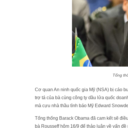
Tổng thố
Cơ quan An ninh quốc gia Mỹ (NSA) bị cáo bu
trợ tá của bà cùng công ty dầu lửa quốc doanh
mà cựu nhà thầu tình báo Mỹ Edward Snowden
Tổng thống Barack Obama đã cam kết sẽ điều 
bà Rousseff hôm 16/9 để thảo luận về vấn đề