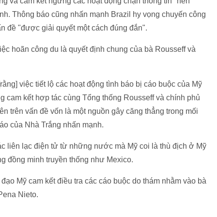
ứng và cam kết ngừng các hoạt động chặn thông tin" nên
nh. Thông báo cũng nhấn mạnh Brazil hy vọng chuyến công
vấn đề "được giải quyết một cách đúng đắn".
iệc hoãn công du là quyết định chung của bà Rousseff và
[rằng] việc tiết lộ các hoạt động tình báo bị cáo buộc của Mỹ
 ông cam kết hợp tác cùng Tổng thống Rousseff và chính phủ
ên trên vấn đề vốn là một nguồn gây căng thẳng trong mối
 báo của Nhà Trắng nhấn mạnh.
c liên lạc điện tử từ những nước mà Mỹ coi là thù địch ở Mỹ
ng đồng minh truyền thống như Mexico.
h đạo Mỹ cam kết điều tra các cáo buộc do thám nhằm vào bà
Pena Nieto.