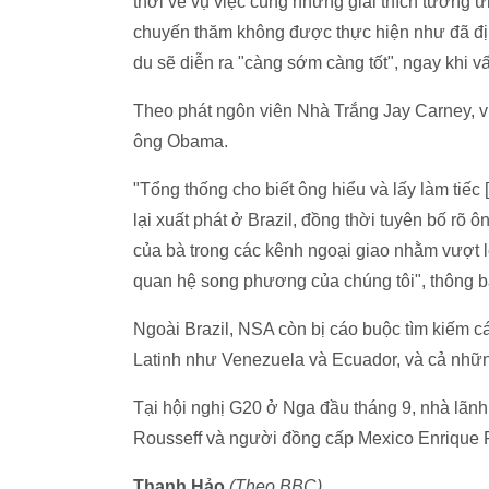
thời về vụ việc cùng những giải thích tương 
chuyến thăm không được thực hiện như đã đị
du sẽ diễn ra "càng sớm càng tốt", ngay khi 
Theo phát ngôn viên Nhà Trắng Jay Carney, v
ông Obama.
"Tổng thống cho biết ông hiểu và lấy làm tiếc 
lại xuất phát ở Brazil, đồng thời tuyên bố rõ
của bà trong các kênh ngoại giao nhằm vượt l
quan hệ song phương của chúng tôi", thông
Ngoài Brazil, NSA còn bị cáo buộc tìm kiếm cá
Latinh như Venezuela và Ecuador, và cả nhữ
Tại hội nghị G20 ở Nga đầu tháng 9, nhà lãn
Rousseff và người đồng cấp Mexico Enrique 
Thanh Hảo
(Theo BBC)