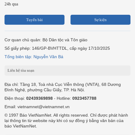
24h qua
Tuyến bài
Sự kiện
Cơ quan chủ quản: Bộ Dân tộc và Tôn giáo
Số giấy phép: 146/GP-BVHTTDL, cấp ngày 17/10/2025
Tổng biên tập: Nguyễn Văn Bá
Liên hệ tòa soạn
Địa chỉ: Tầng 18, Toà nhà Cục Viễn thông (VNTA), 68 Dương
Đình Nghệ, phường Cầu Giấy, TP. Hà Nội.
Điện thoại:
02439369898
- Hotline:
0923457788
Email: vietnamnet@vietnamnet.vn
© 1997 Báo VietNamNet. All rights reserved. Chỉ được phát hành
lại thông tin từ website này khi có sự đồng ý bằng văn bản của
báo VietNamNet.