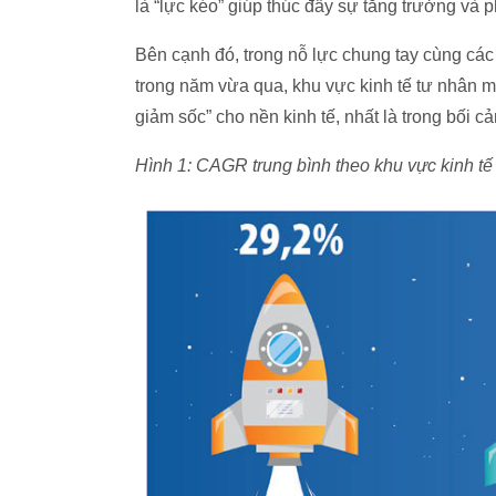
là “lực kéo” giúp thúc đẩy sự tăng trưởng và p
Bên cạnh đó, trong nỗ lực chung tay cùng cá
trong năm vừa qua, khu vực kinh tế tư nhân m
giảm sốc” cho nền kinh tế, nhất là trong bối 
Hình 1: CAGR trung bình theo khu vực kinh