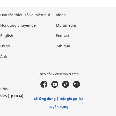
Dân tộc thiểu số và miền núi
Video
Nội dung chuyên đề
Multimedia
English
Podcast
Hồ sơ
24h qua
Ảnh
Theo dõi VietNamNet trên
amNet
5885 (Tp.HCM)
Tải ứng dụng
Độc giả gửi bài
Tuyển dụng