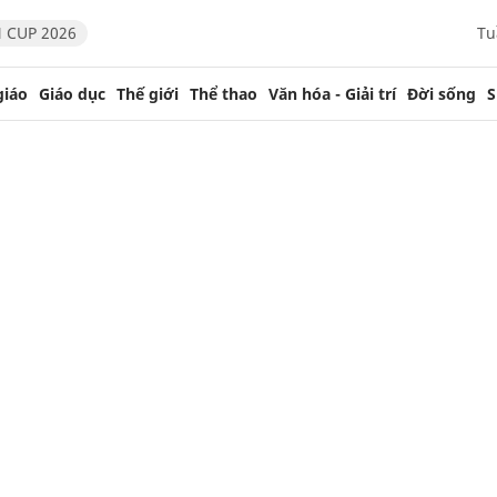
 CUP 2026
Tu
giáo
Giáo dục
Thế giới
Thể thao
Văn hóa - Giải trí
Đời sống
S