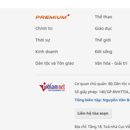
Thể thao
Chính trị
Giáo dục
Thời sự
Thế giới
Kinh doanh
Đời sống
Dân tộc và Tôn giáo
Văn hóa - Giải trí
Cơ quan chủ quản: Bộ Dân tộc v
Số giấy phép: 146/GP-BVHTTDL,
Tổng biên tập: Nguyễn Văn B
Liên hệ tòa soạn
Địa chỉ: Tầng 18, Toà nhà Cục 