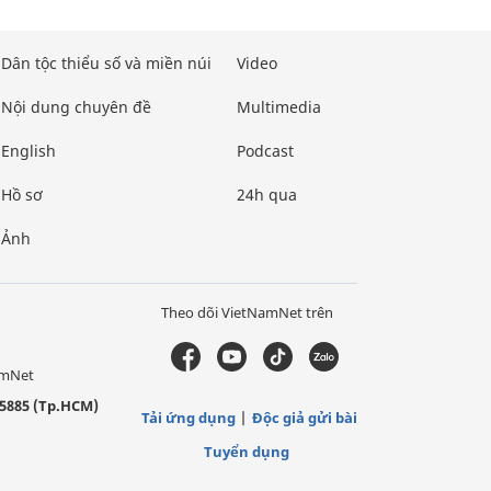
Dân tộc thiểu số và miền núi
Video
Nội dung chuyên đề
Multimedia
English
Podcast
Hồ sơ
24h qua
Ảnh
Theo dõi VietNamNet trên
amNet
5885 (Tp.HCM)
Tải ứng dụng
Độc giả gửi bài
Tuyển dụng