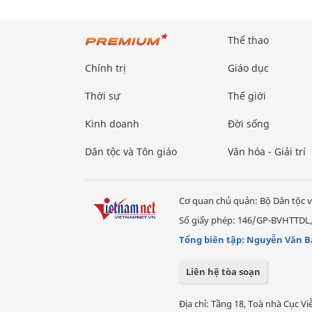
Thể thao
Chính trị
Giáo dục
Thời sự
Thế giới
Kinh doanh
Đời sống
Dân tộc và Tôn giáo
Văn hóa - Giải trí
Cơ quan chủ quản: Bộ Dân tộc v
Số giấy phép: 146/GP-BVHTTDL,
Tổng biên tập: Nguyễn Văn B
Liên hệ tòa soạn
Địa chỉ: Tầng 18, Toà nhà Cục 