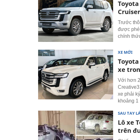
Toyota
Cruiser
Trước thô
được phép
chính thức
XE MỚI
Toyota
xe tro
Với hơn 2
Creative3
xe phải k
khoảng 1
SAU TAY LÁ
Lô xe T
trên đ