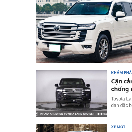
KHÁM PHÁ
Cận cả
chống 
Toyota La
đạn đặc b
XE MỚI