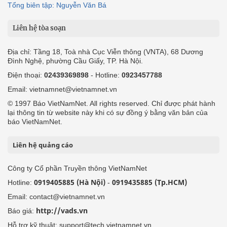
Tổng biên tập: Nguyễn Văn Bá
Liên hệ tòa soạn
Địa chỉ: Tầng 18, Toà nhà Cục Viễn thông (VNTA), 68 Dương
Đình Nghệ, phường Cầu Giấy, TP. Hà Nội.
Điện thoại:
02439369898
- Hotline:
0923457788
Email: vietnamnet@vietnamnet.vn
© 1997 Báo VietNamNet. All rights reserved. Chỉ được phát hành
lại thông tin từ website này khi có sự đồng ý bằng văn bản của
báo VietNamNet.
Liên hệ quảng cáo
Công ty Cổ phần Truyền thông VietNamNet
0919405885 (Hà Nội)
0919435885 (Tp.HCM)
Hotline:
-
Email: contact@vietnamnet.vn
http://vads.vn
Báo giá:
Hỗ trợ kỹ thuật: support@tech.vietnamnet.vn