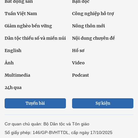
Bất động sản
Bạn đọc
Tuần Việt Nam
Công nghiệp hỗ trợ
Giảm nghèo bền vững
Nông thôn mới
Dân tộc thiểu số và miền núi
Nội dung chuyên đề
English
Hồ sơ
Ảnh
Video
Multimedia
Podcast
24h qua
Tuyến bài
Sự kiện
Cơ quan chủ quản: Bộ Dân tộc và Tôn giáo
Số giấy phép: 146/GP-BVHTTDL, cấp ngày 17/10/2025