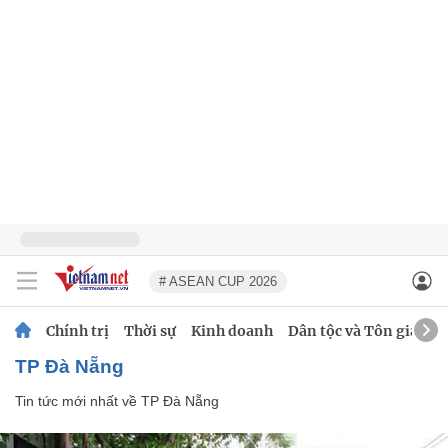
# ASEAN CUP 2026
Chính trị
Thời sự
Kinh doanh
Dân tộc và Tôn giáo
TP Đà Nẵng
Tin tức mới nhất về
TP Đà Nẵng