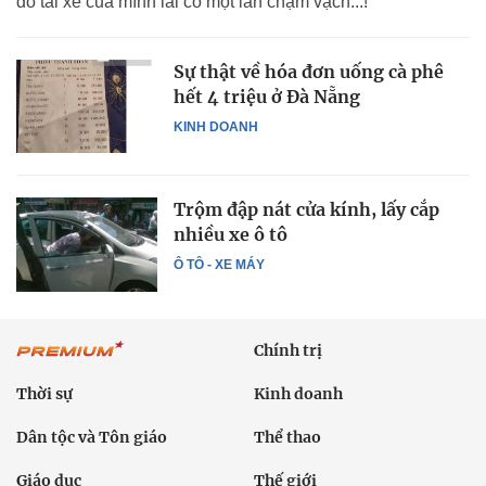
do tài xế của mình lái có một lần chạm vạch...!
Sự thật về hóa đơn uống cà phê
hết 4 triệu ở Đà Nẵng
KINH DOANH
Trộm đập nát cửa kính, lấy cắp
nhiều xe ô tô
Ô TÔ - XE MÁY
Chính trị
Thời sự
Kinh doanh
Dân tộc và Tôn giáo
Thể thao
Giáo dục
Thế giới