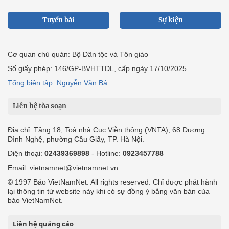
Tuyến bài
Sự kiện
Cơ quan chủ quản: Bộ Dân tộc và Tôn giáo
Số giấy phép: 146/GP-BVHTTDL, cấp ngày 17/10/2025
Tổng biên tập: Nguyễn Văn Bá
Liên hệ tòa soạn
Địa chỉ: Tầng 18, Toà nhà Cục Viễn thông (VNTA), 68 Dương
Đình Nghệ, phường Cầu Giấy, TP. Hà Nội.
Điện thoại:
02439369898
- Hotline:
0923457788
Email: vietnamnet@vietnamnet.vn
© 1997 Báo VietNamNet. All rights reserved. Chỉ được phát hành
lại thông tin từ website này khi có sự đồng ý bằng văn bản của
báo VietNamNet.
Liên hệ quảng cáo