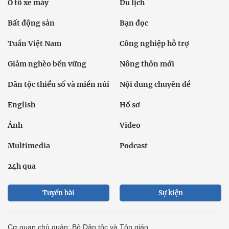
Ô tô xe máy
Du lịch
Bất động sản
Bạn đọc
Tuần Việt Nam
Công nghiệp hỗ trợ
Giảm nghèo bền vững
Nông thôn mới
Dân tộc thiểu số và miền núi
Nội dung chuyên đề
English
Hồ sơ
Ảnh
Video
Multimedia
Podcast
24h qua
Tuyến bài
Sự kiện
Cơ quan chủ quản: Bộ Dân tộc và Tôn giáo