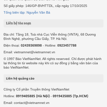
Số giấy phép: 146/GP-BVHTTDL, cấp ngày 17/10/2025
Tổng biên tập: Nguyễn Văn Bá
Liên hệ tòa soạn
Địa chỉ: Tầng 18, Toà nhà Cục Viễn thông (VNTA), 68 Dương
Đình Nghệ, phường Cầu Giấy, TP. Hà Nội.
Điện thoại:
02439369898
- Hotline:
0923457788
Email: vietnamnet@vietnamnet.vn
© 1997 Báo VietNamNet. All rights reserved. Chỉ được phát hành
lại thông tin từ website này khi có sự đồng ý bằng văn bản của
báo VietNamNet.
Liên hệ quảng cáo
Công ty Cổ phần Truyền thông VietNamNet
0919405885 (Hà Nội)
0919435885 (Tp.HCM)
Hotline:
-
Email: contact@vietnamnet.vn