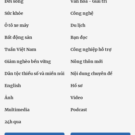
Đời sống
Văn hóa - Giải trí
Sức khỏe
Công nghệ
Ô tô xe máy
Du lịch
Bất động sản
Bạn đọc
Tuần Việt Nam
Công nghiệp hỗ trợ
Giảm nghèo bền vững
Nông thôn mới
Dân tộc thiểu số và miền núi
Nội dung chuyên đề
English
Hồ sơ
Ảnh
Video
Multimedia
Podcast
24h qua