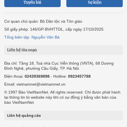
Tuyến bài
Sự kiện
Cơ quan chủ quản: Bộ Dân tộc và Tôn giáo
Số giấy phép: 146/GP-BVHTTDL, cấp ngày 17/10/2025
Tổng biên tập: Nguyễn Văn Bá
Liên hệ tòa soạn
Địa chỉ: Tầng 18, Toà nhà Cục Viễn thông (VNTA), 68 Dương
Đình Nghệ, phường Cầu Giấy, TP. Hà Nội.
Điện thoại:
02439369898
- Hotline:
0923457788
Email: vietnamnet@vietnamnet.vn
© 1997 Báo VietNamNet. All rights reserved. Chỉ được phát hành
lại thông tin từ website này khi có sự đồng ý bằng văn bản của
báo VietNamNet.
Liên hệ quảng cáo