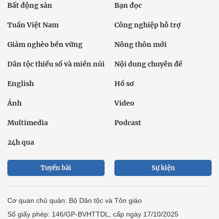
Bất động sản
Bạn đọc
Tuần Việt Nam
Công nghiệp hỗ trợ
Giảm nghèo bền vững
Nông thôn mới
Dân tộc thiểu số và miền núi
Nội dung chuyên đề
English
Hồ sơ
Ảnh
Video
Multimedia
Podcast
24h qua
Tuyến bài
Sự kiện
Cơ quan chủ quản: Bộ Dân tộc và Tôn giáo
Số giấy phép: 146/GP-BVHTTDL, cấp ngày 17/10/2025