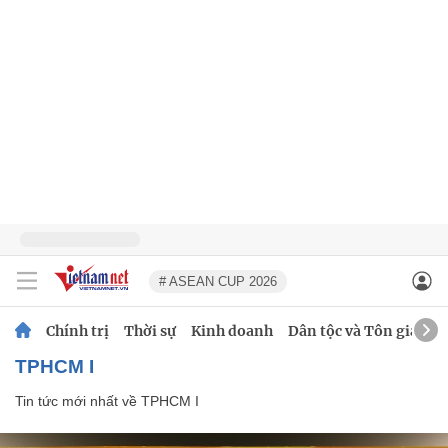
# ASEAN CUP 2026
Chính trị
Thời sự
Kinh doanh
Dân tộc và Tôn giáo
TPHCM I
Tin tức mới nhất về
TPHCM I