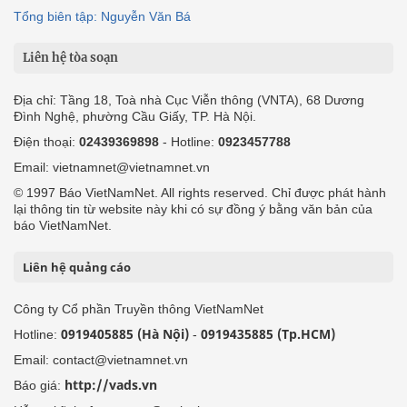
Tổng biên tập: Nguyễn Văn Bá
Liên hệ tòa soạn
Địa chỉ: Tầng 18, Toà nhà Cục Viễn thông (VNTA), 68 Dương
Đình Nghệ, phường Cầu Giấy, TP. Hà Nội.
Điện thoại:
02439369898
- Hotline:
0923457788
Email: vietnamnet@vietnamnet.vn
© 1997 Báo VietNamNet. All rights reserved. Chỉ được phát hành
lại thông tin từ website này khi có sự đồng ý bằng văn bản của
báo VietNamNet.
Liên hệ quảng cáo
Công ty Cổ phần Truyền thông VietNamNet
0919405885 (Hà Nội)
0919435885 (Tp.HCM)
Hotline:
-
Email: contact@vietnamnet.vn
http://vads.vn
Báo giá: