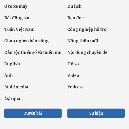
Ô tô xe máy
Du lịch
Bất động sản
Bạn đọc
Tuần Việt Nam
Công nghiệp hỗ trợ
Giảm nghèo bền vững
Nông thôn mới
Dân tộc thiểu số và miền núi
Nội dung chuyên đề
English
Hồ sơ
Ảnh
Video
Multimedia
Podcast
24h qua
Tuyến bài
Sự kiện