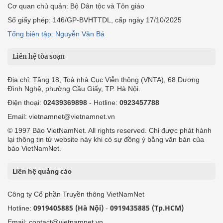
Cơ quan chủ quản: Bộ Dân tộc và Tôn giáo
Số giấy phép: 146/GP-BVHTTDL, cấp ngày 17/10/2025
Tổng biên tập: Nguyễn Văn Bá
Liên hệ tòa soạn
Địa chỉ: Tầng 18, Toà nhà Cục Viễn thông (VNTA), 68 Dương
Đình Nghệ, phường Cầu Giấy, TP. Hà Nội.
Điện thoại:
02439369898
- Hotline:
0923457788
Email: vietnamnet@vietnamnet.vn
© 1997 Báo VietNamNet. All rights reserved. Chỉ được phát hành
lại thông tin từ website này khi có sự đồng ý bằng văn bản của
báo VietNamNet.
Liên hệ quảng cáo
Công ty Cổ phần Truyền thông VietNamNet
0919405885 (Hà Nội)
0919435885 (Tp.HCM)
Hotline:
-
Email: contact@vietnamnet.vn