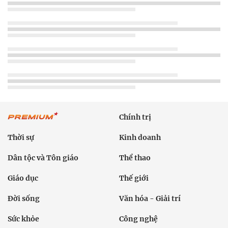
Chính trị
Thời sự
Kinh doanh
Dân tộc và Tôn giáo
Thể thao
Giáo dục
Thế giới
Đời sống
Văn hóa - Giải trí
Sức khỏe
Công nghệ