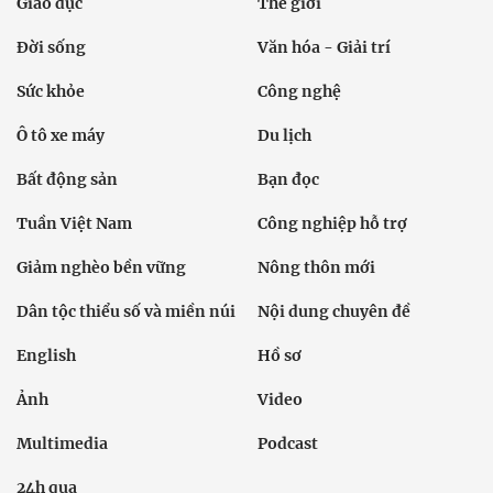
Giáo dục
Thế giới
Đời sống
Văn hóa - Giải trí
Sức khỏe
Công nghệ
Ô tô xe máy
Du lịch
Bất động sản
Bạn đọc
Tuần Việt Nam
Công nghiệp hỗ trợ
Giảm nghèo bền vững
Nông thôn mới
Dân tộc thiểu số và miền núi
Nội dung chuyên đề
English
Hồ sơ
Ảnh
Video
Multimedia
Podcast
24h qua