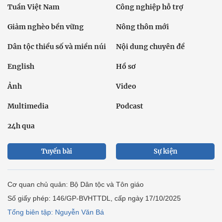
Tuần Việt Nam
Công nghiệp hỗ trợ
Giảm nghèo bền vững
Nông thôn mới
Dân tộc thiểu số và miền núi
Nội dung chuyên đề
English
Hồ sơ
Ảnh
Video
Multimedia
Podcast
24h qua
Tuyến bài
Sự kiện
Cơ quan chủ quản: Bộ Dân tộc và Tôn giáo
Số giấy phép: 146/GP-BVHTTDL, cấp ngày 17/10/2025
Tổng biên tập: Nguyễn Văn Bá