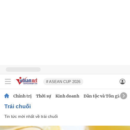
# ASEAN CUP 2026
Chính trị
Thời sự
Kinh doanh
Dân tộc và Tôn giáo
trái chuối
Tin tức mới nhất về
trái chuối