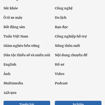
Sức khỏe
Công nghệ
Ô tô xe máy
Du lịch
Bất động sản
Bạn đọc
Tuần Việt Nam
Công nghiệp hỗ trợ
Giảm nghèo bền vững
Nông thôn mới
Dân tộc thiểu số và miền núi
Nội dung chuyên đề
English
Hồ sơ
Ảnh
Video
Multimedia
Podcast
24h qua
Tuyến bài
Sự kiện