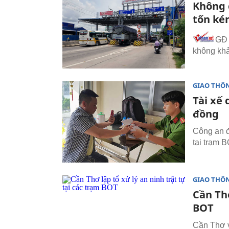
Không 
tốn k
GĐ 
không khả 
GIAO THÔ
Tài xế 
đồng
Công an đ
tại trạm B
GIAO THÔ
Cần Thơ
BOT
Cần Thơ vừ