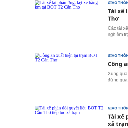
GIAO THÔ
Tài xế 
Thơ
Các tài x
nghiêm tr
GIAO THÔ
Công a
Xung quan
đứng quan
GIAO THÔ
Tài xế 
xả trạ