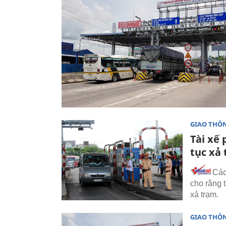
GIAO THÔ
Tài xế 
tục xả
Các
cho rằng t
xả trạm.
GIAO THÔ