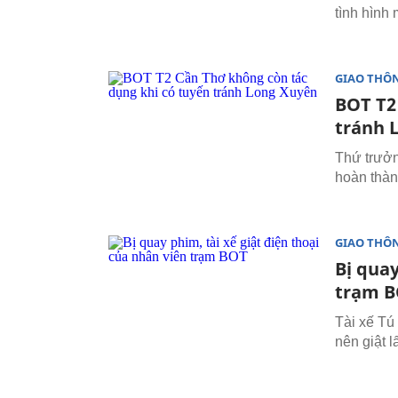
tình hình m
GIAO THÔ
BOT T2
tránh 
Thứ trưởn
hoàn thàn
GIAO THÔ
Bị quay
trạm 
Tài xế Tú
nên giật lấ