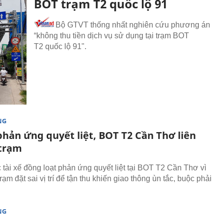
BOT trạm T2 quốc lộ 91
Bộ GTVT thống nhất nghiên cứu phương án
“không thu tiền dịch vụ sử dụng tại trạm BOT
T2 quốc lộ 91".
NG
phản ứng quyết liệt, BOT T2 Cần Thơ liên
 trạm
 tài xế đồng loạt phản ứng quyết liệt tại BOT T2 Cần Thơ vì
rạm đặt sai vị trí để tận thu khiến giao thông ùn tắc, buộc phải
NG