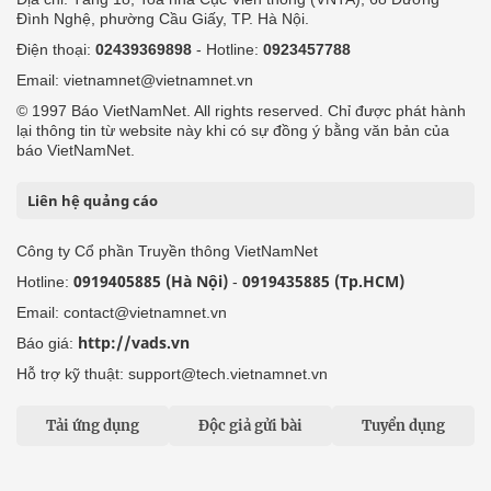
Đình Nghệ, phường Cầu Giấy, TP. Hà Nội.
Điện thoại:
02439369898
- Hotline:
0923457788
Email: vietnamnet@vietnamnet.vn
© 1997 Báo VietNamNet. All rights reserved. Chỉ được phát hành
lại thông tin từ website này khi có sự đồng ý bằng văn bản của
báo VietNamNet.
Liên hệ quảng cáo
Công ty Cổ phần Truyền thông VietNamNet
0919405885 (Hà Nội)
0919435885 (Tp.HCM)
Hotline:
-
Email: contact@vietnamnet.vn
http://vads.vn
Báo giá:
Hỗ trợ kỹ thuật: support@tech.vietnamnet.vn
Tải ứng dụng
Độc giả gửi bài
Tuyển dụng