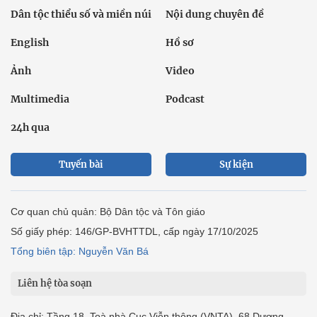
Dân tộc thiểu số và miền núi
Nội dung chuyên đề
English
Hồ sơ
Ảnh
Video
Multimedia
Podcast
24h qua
Tuyến bài
Sự kiện
Cơ quan chủ quản: Bộ Dân tộc và Tôn giáo
Số giấy phép: 146/GP-BVHTTDL, cấp ngày 17/10/2025
Tổng biên tập: Nguyễn Văn Bá
Liên hệ tòa soạn
Địa chỉ: Tầng 18, Toà nhà Cục Viễn thông (VNTA), 68 Dương