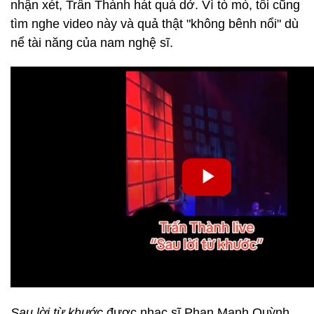
nhận xét, Trấn Thành hát quá dở. Vì tò mò, tôi cũng
tìm nghe video này và quả thật "không bênh nổi" dù
nể tài năng của nam nghệ sĩ.
Sau lời từ khước
được nhạc sĩ Phan Mạnh Quỳnh