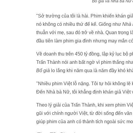
Bố già
và
Nhà bà Nữ
c
"Sở trường của tôi là hài. Phim khiến khán giả 
nó không có nhiều thứ để kể. Giống như
Nhà 
thuẫn với mẹ, sau đó trở về nhà. Quan trọng l
đầu tiên làm phim gia đình nhưng may mắn có c
Về doanh thu trên 450 tỷ đồng, lập kỷ lục bộ p
Trấn Thành nói anh bất ngờ vì phim thắng nh
Bố già
lo lắng khi năm qua là năm đầy khó kh
"Nhiều phim Việt lỗ nặng. Tôi tự hỏi không lẽ
Đến Nhà bà Nữ, tôi khẳng định khán giả Việt v
Theo lý giải của Trấn Thành, khi xem phim Việ
gũi với chính người Việt, từ đời sống đến vă
giúp phim của anh có thành tích ngoài sức mo