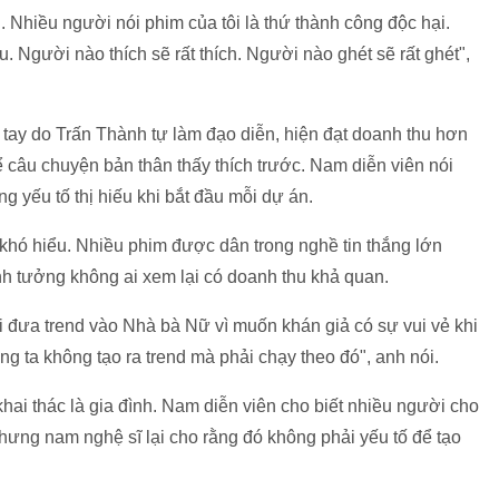
h. Nhiều người nói phim của tôi là thứ thành công độc hại.
 Người nào thích sẽ rất thích. Người nào ghét sẽ rất ghét",
 tay do Trấn Thành tự làm đạo diễn, hiện đạt doanh thu hơn
kể câu chuyện bản thân thấy thích trước. Nam diễn viên nói
 yếu tố thị hiếu khi bắt đầu mỗi dự án.
khó hiểu. Nhiều phim được dân trong nghề tin thắng lớn
nh tưởng không ai xem lại có doanh thu khả quan.
i đưa trend vào Nhà bà Nữ vì muốn khán giả có sự vui vẻ khi
g ta không tạo ra trend mà phải chạy theo đó", anh nói.
khai thác là gia đình. Nam diễn viên cho biết nhiều người cho
hưng nam nghệ sĩ lại cho rằng đó không phải yếu tố để tạo