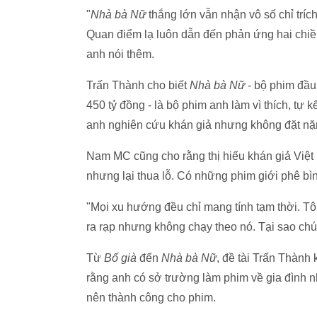
"
Nhà bà Nữ
thắng lớn vẫn nhận vô số chỉ tríc
Quan điểm lạ luôn dẫn đến phản ứng hai chiều.
anh nói thêm.
Trấn Thành cho biết
Nhà bà Nữ
- bộ phim đầu
450 tỷ đồng - là bộ phim anh làm vì thích, tự 
anh nghiên cứu khán giả nhưng không đặt nặng
Nam MC cũng cho rằng thị hiếu khán giả Việt 
nhưng lại thua lỗ. Có những phim giới phê bì
"Mọi xu hướng đều chỉ mang tính tạm thời. Tô
ra rạp nhưng không chạy theo nó. Tại sao chún
Từ
Bố già
đến
Nhà bà Nữ
, đề tài Trấn Thành 
rằng anh có sở trường làm phim về gia đình n
nên thành công cho phim.