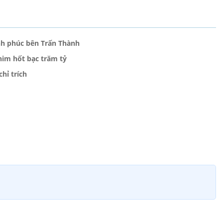
ạnh phúc bên Trấn Thành
im hốt bạc trăm tỷ
hỉ trích