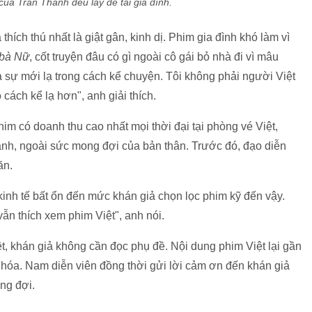
ủa Trấn Thành đều lấy đề tài gia đình.
thích thú nhất là giật gân, kinh dị. Phim gia đình khó làm vì
bà Nữ
, cốt truyện đâu có gì ngoài cô gái bỏ nhà đi vì mâu
à sự mới lạ trong cách kể chuyện. Tôi không phải người Việt
ách kể lạ hơn", anh giải thích.
him có doanh thu cao nhất mọi thời đại tại phòng vé Việt,
anh, ngoài sức mong đợi của bản thân. Trước đó, đạo diễn
ăn.
 kinh tế bất ổn đến mức khán giả chọn lọc phim kỹ đến vậy.
ẫn thích xem phim Việt", anh nói.
t, khán giả không cần đọc phụ đề. Nội dung phim Việt lại gần
n hóa. Nam diễn viên đồng thời gửi lời cảm ơn đến khán giả
ng đợi.