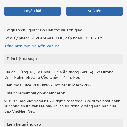
Tuyến bài
Sự kiện
Cơ quan chủ quản: Bộ Dân tộc và Tôn giáo
Số giấy phép: 146/GP-BVHTTDL, cấp ngày 17/10/2025
Tổng biên tập: Nguyễn Văn Bá
Liên hệ tòa soạn
Địa chỉ: Tầng 18, Toà nhà Cục Viễn thông (VNTA), 68 Dương
Đình Nghệ, phường Cầu Giấy, TP. Hà Nội.
Điện thoại:
02439369898
- Hotline:
0923457788
Email: vietnamnet@vietnamnet.vn
© 1997 Báo VietNamNet. All rights reserved. Chỉ được phát hành
lại thông tin từ website này khi có sự đồng ý bằng văn bản của
báo VietNamNet.
Liên hệ quảng cáo