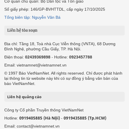
Cơ quan chủ quản: Bộ Dân tộc và Tôn giáo
Số giấy phép: 146/GP-BVHTTDL, cấp ngày 17/10/2025
Tổng biên tập: Nguyễn Văn Bá
Liên hệ tòa soạn
Địa chỉ: Tầng 18, Toà nhà Cục Viễn thông (VNTA), 68 Dương
Đình Nghệ, phường Cầu Giấy, TP. Hà Nội.
Điện thoại:
02439369898
- Hotline:
0923457788
Email: vietnamnet@vietnamnet.vn
© 1997 Báo VietNamNet. All rights reserved. Chỉ được phát hành
lại thông tin từ website này khi có sự đồng ý bằng văn bản của
báo VietNamNet.
Liên hệ quảng cáo
Công ty Cổ phần Truyền thông VietNamNet
0919405885 (Hà Nội)
0919435885 (Tp.HCM)
Hotline:
-
Email: contact@vietnamnet.vn