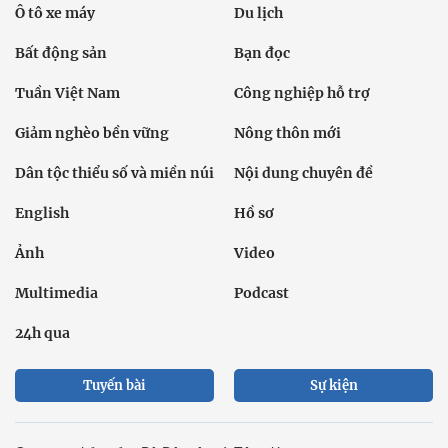
Ô tô xe máy
Du lịch
Bất động sản
Bạn đọc
Tuần Việt Nam
Công nghiệp hỗ trợ
Giảm nghèo bền vững
Nông thôn mới
Dân tộc thiểu số và miền núi
Nội dung chuyên đề
English
Hồ sơ
Ảnh
Video
Multimedia
Podcast
24h qua
Tuyến bài
Sự kiện