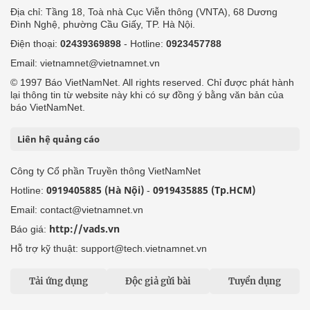
Địa chỉ: Tầng 18, Toà nhà Cục Viễn thông (VNTA), 68 Dương
Đình Nghệ, phường Cầu Giấy, TP. Hà Nội.
Điện thoại:
02439369898
- Hotline:
0923457788
Email: vietnamnet@vietnamnet.vn
© 1997 Báo VietNamNet. All rights reserved. Chỉ được phát hành
lại thông tin từ website này khi có sự đồng ý bằng văn bản của
báo VietNamNet.
Liên hệ quảng cáo
Công ty Cổ phần Truyền thông VietNamNet
0919405885 (Hà Nội)
0919435885 (Tp.HCM)
Hotline:
-
Email: contact@vietnamnet.vn
http://vads.vn
Báo giá:
Hỗ trợ kỹ thuật: support@tech.vietnamnet.vn
Tải ứng dụng
Độc giả gửi bài
Tuyển dụng