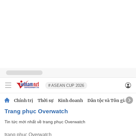
# ASEAN CUP 2026
Chính trị
Thời sự
Kinh doanh
Dân tộc và Tôn giáo
trang phục Overwatch
Tin tức mới nhất về
trang phục Overwatch
trang phục Overwatch