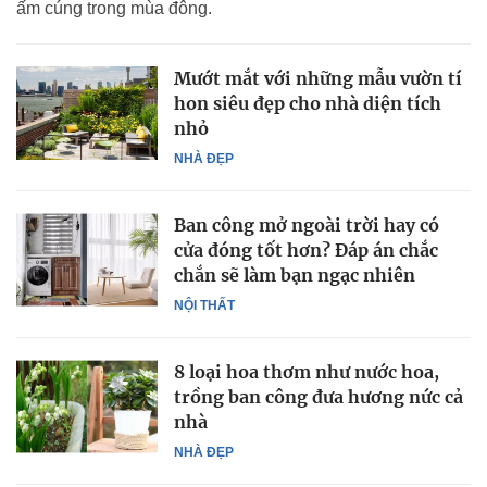
ấm cúng trong mùa đông.
Mướt mắt với những mẫu vườn tí
hon siêu đẹp cho nhà diện tích
nhỏ
NHÀ ĐẸP
Ban công mở ngoài trời hay có
cửa đóng tốt hơn? Đáp án chắc
chắn sẽ làm bạn ngạc nhiên
NỘI THẤT
8 loại hoa thơm như nước hoa,
trồng ban công đưa hương nức cả
nhà
NHÀ ĐẸP