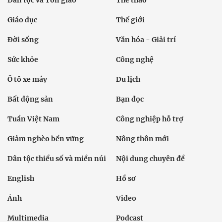
Dân tộc và Tôn giáo
Thể thao
Giáo dục
Thế giới
Đời sống
Văn hóa - Giải trí
Sức khỏe
Công nghệ
Ô tô xe máy
Du lịch
Bất động sản
Bạn đọc
Tuần Việt Nam
Công nghiệp hỗ trợ
Giảm nghèo bền vững
Nông thôn mới
Dân tộc thiểu số và miền núi
Nội dung chuyên đề
English
Hồ sơ
Ảnh
Video
Multimedia
Podcast