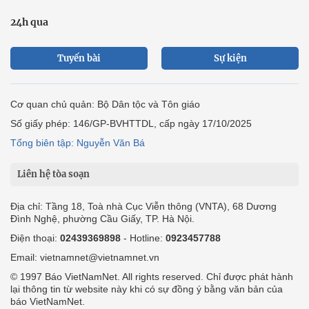
24h qua
Tuyến bài
Sự kiện
Cơ quan chủ quản: Bộ Dân tộc và Tôn giáo
Số giấy phép: 146/GP-BVHTTDL, cấp ngày 17/10/2025
Tổng biên tập: Nguyễn Văn Bá
Liên hệ tòa soạn
Địa chỉ: Tầng 18, Toà nhà Cục Viễn thông (VNTA), 68 Dương
Đình Nghệ, phường Cầu Giấy, TP. Hà Nội.
Điện thoại:
02439369898
- Hotline:
0923457788
Email: vietnamnet@vietnamnet.vn
© 1997 Báo VietNamNet. All rights reserved. Chỉ được phát hành
lại thông tin từ website này khi có sự đồng ý bằng văn bản của
báo VietNamNet.