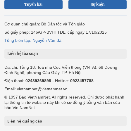
Tuyến bài
Sự kiện
Cơ quan chủ quản: Bộ Dân tộc và Tôn giáo
Số giấy phép: 146/GP-BVHTTDL, cấp ngày 17/10/2025
Tổng biên tập: Nguyễn Văn Bá
Liên hệ tòa soạn
Địa chỉ: Tầng 18, Toà nhà Cục Viễn thông (VNTA), 68 Dương
Đình Nghệ, phường Cầu Giấy, TP. Hà Nội.
Điện thoại:
02439369898
- Hotline:
0923457788
Email: vietnamnet@vietnamnet.vn
© 1997 Báo VietNamNet. All rights reserved. Chỉ được phát hành
lại thông tin từ website này khi có sự đồng ý bằng văn bản của
báo VietNamNet.
Liên hệ quảng cáo