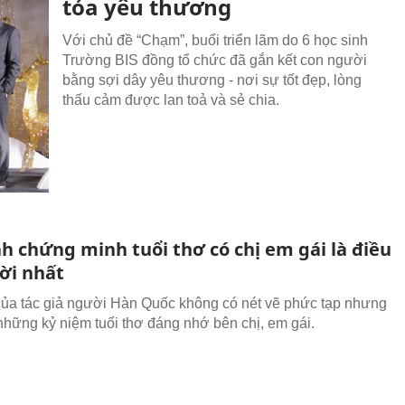
tỏa yêu thương
Với chủ đề “Chạm”, buổi triển lãm do 6 học sinh
Trường BIS đồng tổ chức đã gắn kết con người
bằng sợi dây yêu thương - nơi sự tốt đẹp, lòng
thấu cảm được lan toả và sẻ chia.
h chứng minh tuổi thơ có chị em gái là điều
ời nhất
của tác giả người Hàn Quốc không có nét vẽ phức tạp nhưng
những kỷ niệm tuổi thơ đáng nhớ bên chị, em gái.