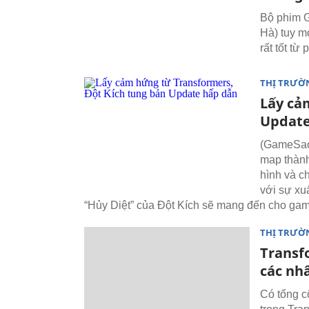
Bộ phim G
Hà) tuy m
rất tốt từ
THỊ TRƯỜ
Lấy cả
Update
(GameSao)
map thành
hình và c
với sự xu
“Hủy Diệt” của Đột Kích sẽ mang đến cho game
THỊ TRƯỜ
Transfo
các nh
Có tổng c