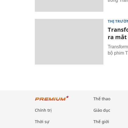
trong Tran
THỊ TRƯỜ
Transf
ra mắt
Transform
bộ phim T
Thể thao
Chính trị
Giáo dục
Thời sự
Thế giới