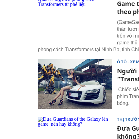
Game t
theo p
(GameSao)
thần tượn
trộn với 
game thủ 
phong cách Transformers tại Ninh Ba, tỉnh Chi
Ô TÔ - XE 
Người 
“Trans
Chiếc siê
phim Tran
bỏng.
THỊ TRƯỜ
Đưa Gu
không