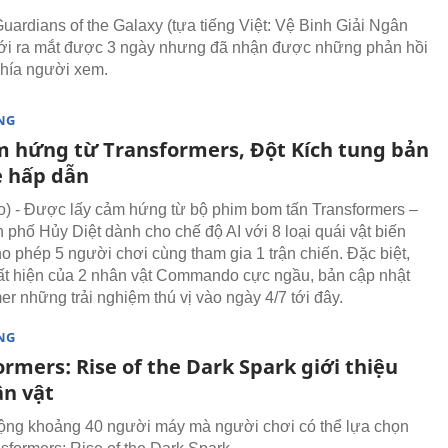
uardians of the Galaxy (tựa tiếng Việt: Vệ Binh Giải Ngân
ới ra mắt được 3 ngày nhưng đã nhận được những phản hồi
 phía người xem.
NG
m hứng từ Transformers, Đột Kích tung bản
 hấp dẫn
 - Được lấy cảm hứng từ bộ phim bom tấn Transformers –
 phố Hủy Diệt dành cho chế độ AI với 8 loại quái vật biến
ho phép 5 người chơi cùng tham gia 1 trận chiến. Đặc biệt,
ất hiện của 2 nhân vật Commando cực ngầu, bản cập nhật
r những trải nghiệm thú vị vào ngày 4/7 tới đây.
NG
rmers: Rise of the Dark Spark giới thiệu
ân vật
ộng khoảng 40 người máy mà người chơi có thể lựa chọn