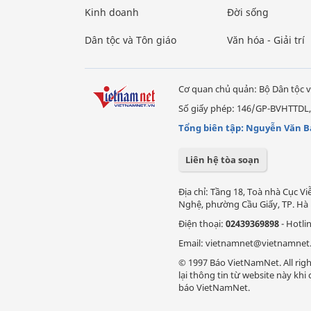
Kinh doanh
Đời sống
Dân tộc và Tôn giáo
Văn hóa - Giải trí
Cơ quan chủ quản: Bộ Dân tộc v
Số giấy phép: 146/GP-BVHTTDL,
Tổng biên tập: Nguyễn Văn B
Liên hệ tòa soạn
Địa chỉ: Tầng 18, Toà nhà Cục 
Nghệ, phường Cầu Giấy, TP. Hà 
Điện thoại:
02439369898
- Hotli
Email: vietnamnet@vietnamnet
© 1997 Báo VietNamNet. All righ
lại thông tin từ website này kh
báo VietNamNet.