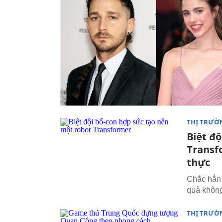
THỊ TRƯỜ
Biệt đ
Transf
thực
Chắc hẳn 
quả không
THỊ TRƯỜ