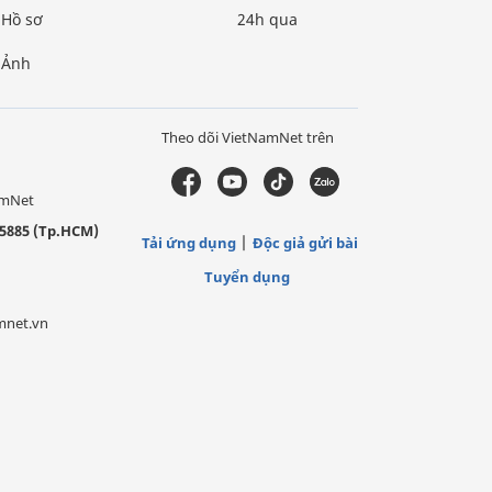
Hồ sơ
24h qua
Ảnh
Theo dõi VietNamNet trên
amNet
5885 (Tp.HCM)
Tải ứng dụng
Độc giả gửi bài
Tuyển dụng
mnet.vn