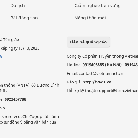
Du lịch
Giảm nghèo bền vững
Bất động sản
Nông thôn mới
à Tôn giáo
Liên hệ quảng cáo
 cấp ngày 17/10/2025
Công ty Cổ phần Truyền thông VietN
á
Hotline:
0919405885 (Hà Nội)
-
091943
Email: contact@vietnamnet.vn
Báo giá:
http://vads.vn
Viễn thông (VNTA), 68 Dương Đình
Nội.
Hỗ trợ kỹ thuật: support@tech.vietna
ne:
0923457788
.vn
ts reserved. Chỉ được phát hành
i có sự đồng ý bằng văn bản của