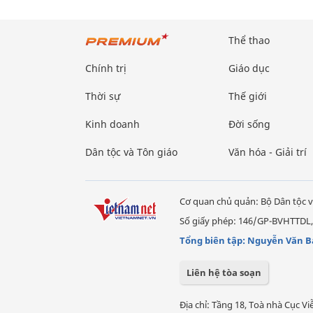
Thể thao
Chính trị
Giáo dục
Thời sự
Thế giới
Kinh doanh
Đời sống
Dân tộc và Tôn giáo
Văn hóa - Giải trí
Cơ quan chủ quản: Bộ Dân tộc v
Số giấy phép: 146/GP-BVHTTDL,
Tổng biên tập: Nguyễn Văn B
Liên hệ tòa soạn
Địa chỉ: Tầng 18, Toà nhà Cục 