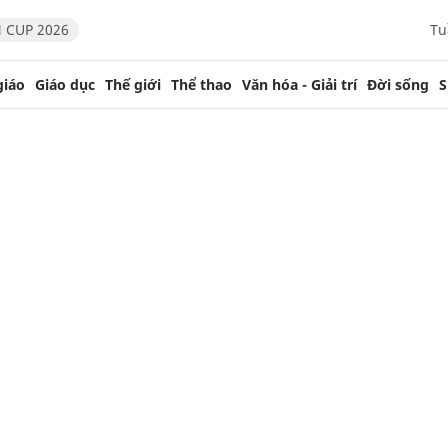
 CUP 2026
Tu
giáo
Giáo dục
Thế giới
Thể thao
Văn hóa - Giải trí
Đời sống
S