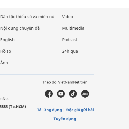
Dân tộc thiểu số và miền núi
Video
Nội dung chuyên đề
Multimedia
English
Podcast
Hồ sơ
24h qua
Ảnh
Theo dõi VietNamNet trên
amNet
5885 (Tp.HCM)
Tải ứng dụng
Độc giả gửi bài
Tuyển dụng