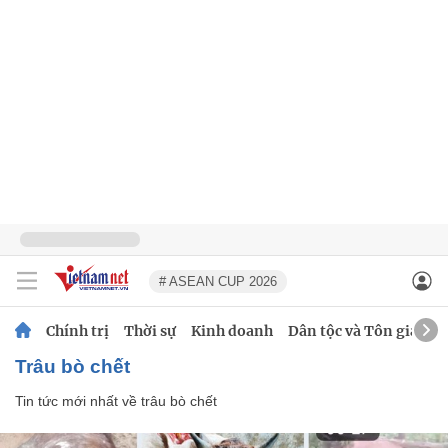
# ASEAN CUP 2026
Chính trị
Thời sự
Kinh doanh
Dân tộc và Tôn giáo
trâu bò chết
Tin tức mới nhất về
trâu bò chết