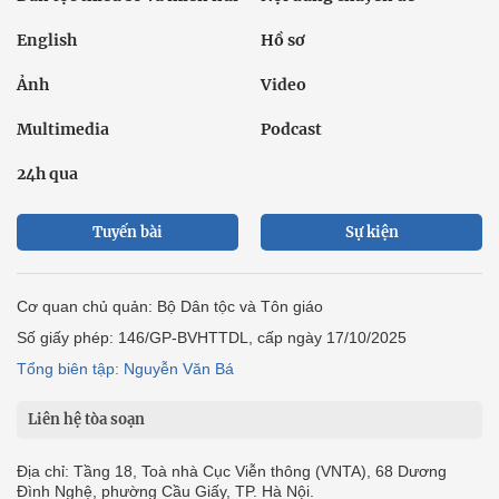
English
Hồ sơ
Ảnh
Video
Multimedia
Podcast
24h qua
Tuyến bài
Sự kiện
Cơ quan chủ quản: Bộ Dân tộc và Tôn giáo
Số giấy phép: 146/GP-BVHTTDL, cấp ngày 17/10/2025
Tổng biên tập: Nguyễn Văn Bá
Liên hệ tòa soạn
Địa chỉ: Tầng 18, Toà nhà Cục Viễn thông (VNTA), 68 Dương
Đình Nghệ, phường Cầu Giấy, TP. Hà Nội.