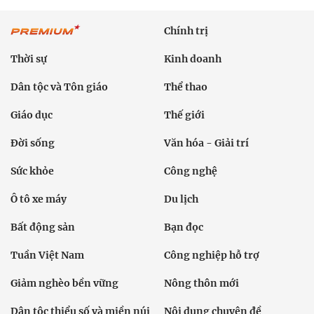
Chính trị
Thời sự
Kinh doanh
Dân tộc và Tôn giáo
Thể thao
Giáo dục
Thế giới
Đời sống
Văn hóa - Giải trí
Sức khỏe
Công nghệ
Ô tô xe máy
Du lịch
Bất động sản
Bạn đọc
Tuần Việt Nam
Công nghiệp hỗ trợ
Giảm nghèo bền vững
Nông thôn mới
Dân tộc thiểu số và miền núi
Nội dung chuyên đề