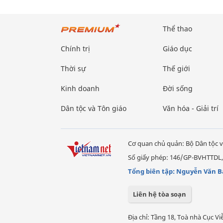
Thể thao
Chính trị
Giáo dục
Thời sự
Thế giới
Kinh doanh
Đời sống
Dân tộc và Tôn giáo
Văn hóa - Giải trí
Cơ quan chủ quản: Bộ Dân tộc v
Số giấy phép: 146/GP-BVHTTDL,
Tổng biên tập: Nguyễn Văn B
Liên hệ tòa soạn
Địa chỉ: Tầng 18, Toà nhà Cục 