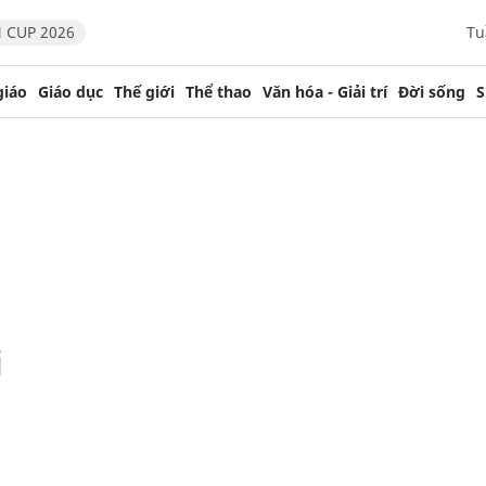
 CUP 2026
Tu
giáo
Giáo dục
Thế giới
Thể thao
Văn hóa - Giải trí
Đời sống
S
i