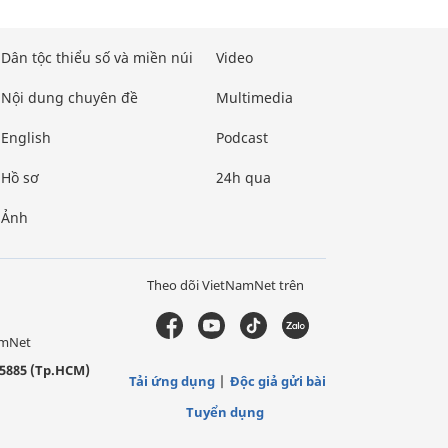
Dân tộc thiểu số và miền núi
Video
Nội dung chuyên đề
Multimedia
English
Podcast
Hồ sơ
24h qua
Ảnh
Theo dõi VietNamNet trên
amNet
5885 (Tp.HCM)
Tải ứng dụng
Độc giả gửi bài
Tuyển dụng