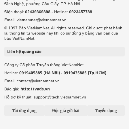
Đình Nghệ, phường Cầu Giấy, TP. Hà Nội.
Điện thoại:
02439369898
- Hotline:
0923457788
Email: vietnamnet@vietnamnet.vn
© 1997 Báo VietNamNet. All rights reserved. Chỉ được phát hành
lại thông tin từ website này khi có sự đồng ý bằng văn bản của
báo VietNamNet.
Liên hệ quảng cáo
Công ty Cổ phần Truyền thông VietNamNet
0919405885 (Hà Nội)
0919435885 (Tp.HCM)
Hotline:
-
Email: contact@vietnamnet.vn
http://vads.vn
Báo giá:
Hỗ trợ kỹ thuật: support@tech.vietnamnet.vn
Tải ứng dụng
Độc giả gửi bài
Tuyển dụng