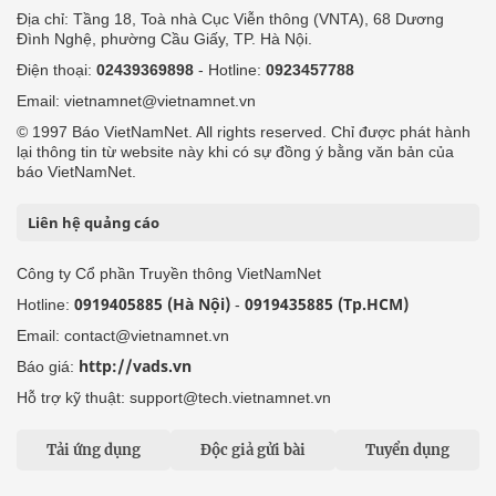
Địa chỉ: Tầng 18, Toà nhà Cục Viễn thông (VNTA), 68 Dương
Đình Nghệ, phường Cầu Giấy, TP. Hà Nội.
Điện thoại:
02439369898
- Hotline:
0923457788
Email: vietnamnet@vietnamnet.vn
© 1997 Báo VietNamNet. All rights reserved. Chỉ được phát hành
lại thông tin từ website này khi có sự đồng ý bằng văn bản của
báo VietNamNet.
Liên hệ quảng cáo
Công ty Cổ phần Truyền thông VietNamNet
0919405885 (Hà Nội)
0919435885 (Tp.HCM)
Hotline:
-
Email: contact@vietnamnet.vn
http://vads.vn
Báo giá:
Hỗ trợ kỹ thuật: support@tech.vietnamnet.vn
Tải ứng dụng
Độc giả gửi bài
Tuyển dụng