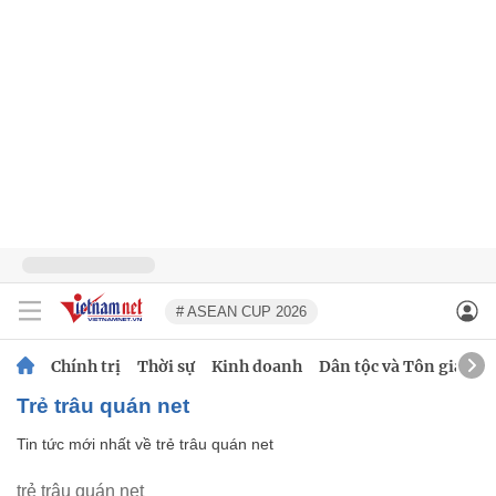
# ASEAN CUP 2026
Chính trị
Thời sự
Kinh doanh
Dân tộc và Tôn giáo
trẻ trâu quán net
Tin tức mới nhất về
trẻ trâu quán net
trẻ trâu quán net