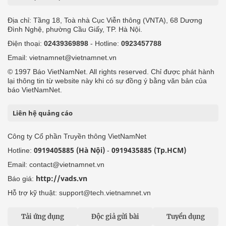
Địa chỉ: Tầng 18, Toà nhà Cục Viễn thông (VNTA), 68 Dương
Đình Nghệ, phường Cầu Giấy, TP. Hà Nội.
Điện thoại:
02439369898
- Hotline:
0923457788
Email: vietnamnet@vietnamnet.vn
© 1997 Báo VietNamNet. All rights reserved. Chỉ được phát hành
lại thông tin từ website này khi có sự đồng ý bằng văn bản của
báo VietNamNet.
Liên hệ quảng cáo
Công ty Cổ phần Truyền thông VietNamNet
0919405885 (Hà Nội)
0919435885 (Tp.HCM)
Hotline:
-
Email: contact@vietnamnet.vn
http://vads.vn
Báo giá:
Hỗ trợ kỹ thuật: support@tech.vietnamnet.vn
Tải ứng dụng
Độc giả gửi bài
Tuyển dụng