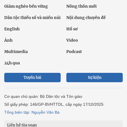
Giảm nghèo bền vững
Nông thôn mới
Dân tộc thiểu số và miền núi
Nội dung chuyên đề
English
Hồ sơ
Ảnh
Video
Multimedia
Podcast
24h qua
Tuyến bài
Sự kiện
Cơ quan chủ quản: Bộ Dân tộc và Tôn giáo
Số giấy phép: 146/GP-BVHTTDL, cấp ngày 17/10/2025
Tổng biên tập: Nguyễn Văn Bá
Liên hệ tòa soạn