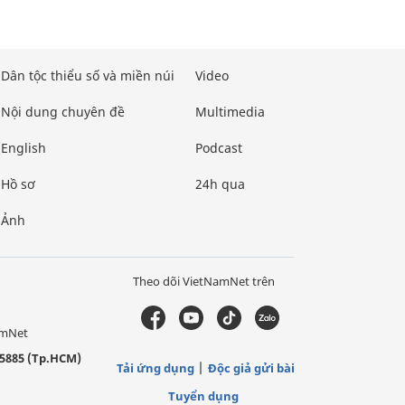
Dân tộc thiểu số và miền núi
Video
Nội dung chuyên đề
Multimedia
English
Podcast
Hồ sơ
24h qua
Ảnh
Theo dõi VietNamNet trên
amNet
5885 (Tp.HCM)
Tải ứng dụng
Độc giả gửi bài
Tuyển dụng