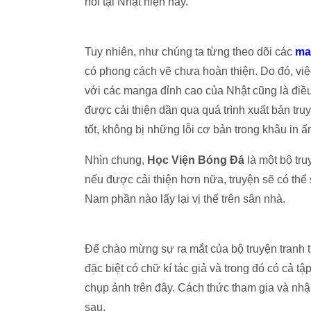
nổi tại Nhật hiện nay.
Tuy nhiên, như chúng ta từng theo dõi các
ma
có phong cách vẽ chưa hoàn thiện. Do đó, vi
với các manga đỉnh cao của Nhật cũng là điều
được cải thiện dần qua quá trình xuất bản tru
tốt, không bị những lỗi cơ bản trong khâu in ấ
Nhìn chung,
Học Viện Bóng Đá
là một bộ tru
nếu được cải thiện hơn nữa, truyện sẽ có thể 
Nam phần nào lấy lại vị thế trên sân nhà.
Để chào mừng sự ra mắt của bộ truyện tranh th
đặc biệt có chữ kí tác giả và trong đó có cả 
chụp ảnh trên đây. Cách thức tham gia và nhận
sau.