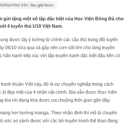
i gửi tặng một số tập đặc biệt của Học Viện Bóng Đá cho
bởi 4 tuyển thủ U19 Việt Nam.
dung được lấy ý tưởng từ chính các cầu thủ trong đội tuyển
ày 06/10 vừa qua và gây nên cơn sốt lớn cho làng truyện
 hân hạnh tiếp xúc với tập truyện tranh đặc biệt đầu tiên có
tranh thuần Việt này, đó là sự chuyên nghiệp trong cách
kì đẹp mắt của 4 nhân vật chính. Bìa vẫn được thực hiện
g bìa rời đang khá được ưa chuộng thời gian gần đây.
và mang hơi hướng manga. Theo nhận định thì mô tả chuyển
đủ sức so sánh được với các bộ truyện tranh thể thao đang