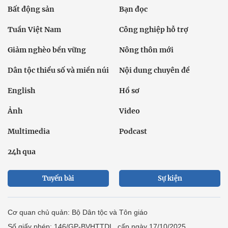
Bất động sản
Bạn đọc
Tuần Việt Nam
Công nghiệp hỗ trợ
Giảm nghèo bền vững
Nông thôn mới
Dân tộc thiểu số và miền núi
Nội dung chuyên đề
English
Hồ sơ
Ảnh
Video
Multimedia
Podcast
24h qua
Tuyến bài
Sự kiện
Cơ quan chủ quản: Bộ Dân tộc và Tôn giáo
Số giấy phép: 146/GP-BVHTTDL, cấp ngày 17/10/2025