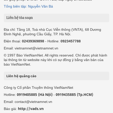
Tổng biên tập: Nguyễn Văn Bá
Liên hệ tòa soạn
Địa chỉ: Tầng 18, Toà nhà Cục Viễn thông (VNTA), 68 Dương
Đình Nghệ, phường Cầu Giấy, TP. Hà Nội.
Điện thoại:
02439369898
- Hotline:
0923457788
Email: vietnamnet@vietnamnet.vn
© 1997 Báo VietNamNet. All rights reserved. Chỉ được phát hành
lại thông tin từ website này khi có sự đồng ý bằng văn bản của
báo VietNamNet.
Liên hệ quảng cáo
Công ty Cổ phần Truyền thông VietNamNet
0919405885 (Hà Nội)
0919435885 (Tp.HCM)
Hotline:
-
Email: contact@vietnamnet.vn
http://vads.vn
Báo giá: