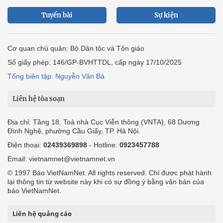
Tuyến bài
Sự kiện
Cơ quan chủ quản: Bộ Dân tộc và Tôn giáo
Số giấy phép: 146/GP-BVHTTDL, cấp ngày 17/10/2025
Tổng biên tập: Nguyễn Văn Bá
Liên hệ tòa soạn
Địa chỉ: Tầng 18, Toà nhà Cục Viễn thông (VNTA), 68 Dương
Đình Nghệ, phường Cầu Giấy, TP. Hà Nội.
Điện thoại:
02439369898
- Hotline:
0923457788
Email: vietnamnet@vietnamnet.vn
© 1997 Báo VietNamNet. All rights reserved. Chỉ được phát hành
lại thông tin từ website này khi có sự đồng ý bằng văn bản của
báo VietNamNet.
Liên hệ quảng cáo