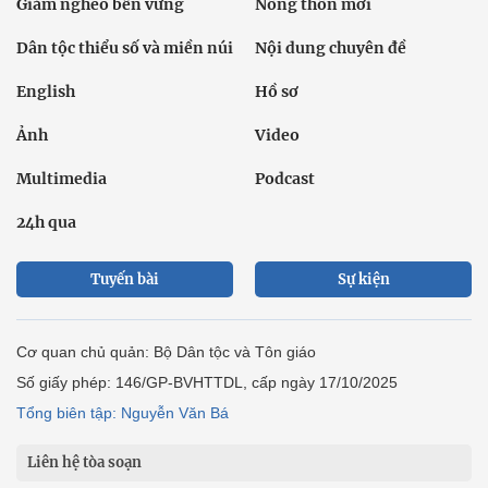
Giảm nghèo bền vững
Nông thôn mới
Dân tộc thiểu số và miền núi
Nội dung chuyên đề
English
Hồ sơ
Ảnh
Video
Multimedia
Podcast
24h qua
Tuyến bài
Sự kiện
Cơ quan chủ quản: Bộ Dân tộc và Tôn giáo
Số giấy phép: 146/GP-BVHTTDL, cấp ngày 17/10/2025
Tổng biên tập: Nguyễn Văn Bá
Liên hệ tòa soạn