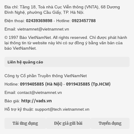
Địa chỉ: Tầng 18, Toà nhà Cục Viễn thông (VNTA), 68 Dương
Đình Nghệ, phường Cầu Giấy, TP. Hà Nội.
Điện thoại:
02439369898
- Hotline:
0923457788
Email: vietnamnet@vietnamnet.vn
© 1997 Báo VietNamNet. All rights reserved. Chỉ được phát hành
lại thông tin từ website này khi có sự đồng ý bằng văn bản của
báo VietNamNet.
Liên hệ quảng cáo
Công ty Cổ phần Truyền thông VietNamNet
0919405885 (Hà Nội)
0919435885 (Tp.HCM)
Hotline:
-
Email: contact@vietnamnet.vn
http://vads.vn
Báo giá:
Hỗ trợ kỹ thuật: support@tech.vietnamnet.vn
Tải ứng dụng
Độc giả gửi bài
Tuyển dụng