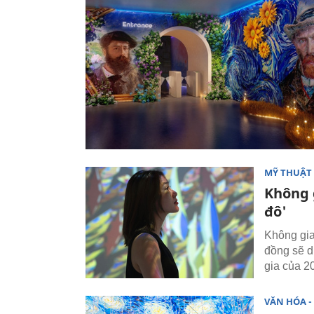
MỸ THUẬT 
Không g
đô'
Không gia
đồng sẽ d
gia của 20
VĂN HÓA - 