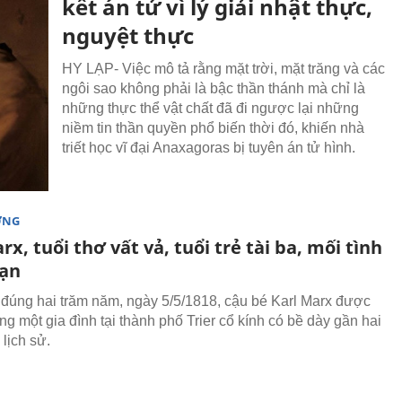
kết án tử vì lý giải nhật thực,
nguyệt thực
HY LẠP- Việc mô tả rằng mặt trời, mặt trăng và các
ngôi sao không phải là bậc thần thánh mà chỉ là
những thực thể vật chất đã đi ngược lại những
niềm tin thần quyền phổ biến thời đó, khiến nhà
triết học vĩ đại Anaxagoras bị tuyên án tử hình.
ỜNG
rx, tuổi thơ vất vả, tuổi trẻ tài ba, mối tình
ạn
đúng hai trăm năm, ngày 5/5/1818, cậu bé Karl Marx được
ong một gia đình tại thành phố Trier cổ kính có bề dày gần hai
lịch sử.