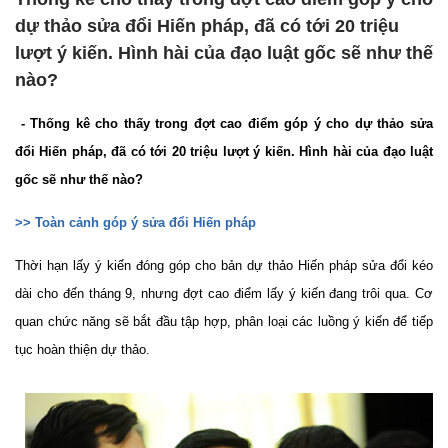
dự thảo sửa đổi Hiến pháp, đã có tới 20 triệu
lượt ý kiến. Hình hài của đạo luật gốc sẽ như thế
nào?
- Thống kê cho thấy trong đợt cao điểm góp ý cho dự thảo sửa
đổi Hiến pháp, đã có tới 20 triệu lượt ý kiến. Hình hài của đạo luật
gốc sẽ như thế nào?
>> To
àn
c
ảnh g
óp
ý s
ửa
đ
ổi Hi
ến ph
áp
Thời hạn lấy ý kiến đóng góp cho bản dự thảo Hiến pháp sửa đổi
k
éo
d
ài cho
đ
ến th
áng 9, như
ng
đ
ợt ca
o
đi
ểm l
ấy
ý ki
ến
đang tr
ôi qua
. Cơ
quan chức năng sẽ bắt đầu tập hợp, phân loại các luồng ý kiến để tiếp
tục hoàn thiện d
ự th
ảo
.