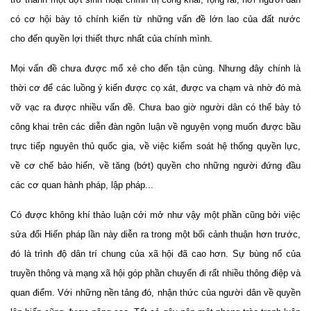
có cơ hội bày tỏ chính kiến t
ừ
nh
ững v
ấn
đ
ề
l
ớn lao
c
ủa
đ
ất n
ư
ớc
cho
đ
ến
quy
ền l
ợi
thi
ết th
ực nh
ất
c
ủa ch
ính m
ình.
Mọi vấn đề chưa được mổ xẻ cho đến tận cùng. Nhưng đây chính là
thời cơ để các luồng
ý ki
ến
được cọ xát, được va chạm và nhờ đó mà
vỡ vạc ra được nhiều vấn đề. Chưa bao giờ người dân có thể bày tỏ
công khai trên các diễn đàn ngôn luận về nguyện vọng muốn được bầu
trực tiếp nguyên thủ quốc gia, về việc kiểm soát hệ thống quyền lực,
về cơ chế bảo hiến, về tăng (bớt) quyền cho những người đứng đầu
các cơ quan hành pháp, lập pháp...
Có được không khí thảo luận cởi mở như vậy một phần cũng bởi việc
sửa đổi Hiến pháp lần này diễn ra trong một bối cảnh thuận hơn trước,
đó là trình độ dân trí chung của xã hội đã cao hơn. Sự bùng nổ của
truyền thông và mạng xã hội góp phần chuyển đi rất nhiều thông điệp và
quan điểm. Với những nền tảng đó, nhận thức của người dân về quyền