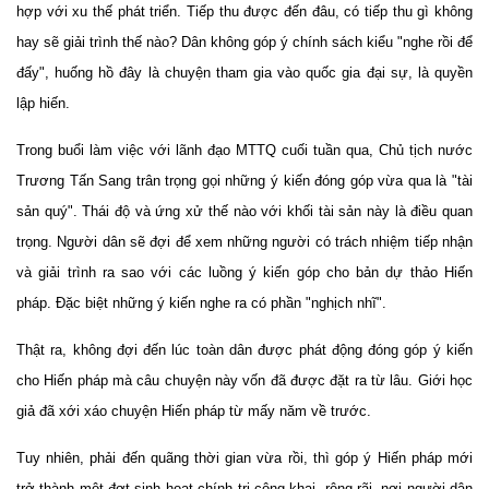
hợp với xu thế phát triển.
T
iếp thu được đến đâu, có tiếp thu gì không
hay sẽ gi
ải tr
ình
thế nào? Dân không góp ý chính sách kiểu "nghe rồi để
đấy", huống hồ đây là chuyện tham gia vào quốc gia đại sự, là quyền
lập hiến.
Trong buổi làm việc với lãnh đạo MTTQ cuối tuần qua, Chủ tịch nước
Trương Tấn Sang trân trọng gọi những ý kiến đóng góp vừa qua là "tài
sản quý". Thái độ và ứng xử thế nào với khối tài sản này là điều quan
trọng. Người dân sẽ đợi để xem những người có trách nhiệm tiếp nhận
và giải trình ra sao với các luồng ý kiến góp cho bản dự thảo Hiến
pháp. Đặc biệt những ý kiến nghe ra có phần "nghịch nhĩ".
Thật ra, không đợi đến lúc toàn dân được phát động đóng góp ý kiến
cho Hiến pháp mà câu chuyện này vốn đã được đặt ra từ lâu. Giới học
giả đã xới xáo chuyện Hiến pháp từ mấy năm về trước.
Tuy nhiên, phải đến quãng thời gian vừa rồi, thì góp ý Hiến pháp mới
trở thành một đợt sinh hoạt chính trị công khai, rộng rãi, n
ơi
n
gười dân