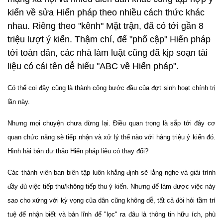
kiến về sửa Hiến pháp theo nhiều cách thức khác
nhau. Riêng theo "kênh" Mặt trận, đã có tới gần 8
triệu lượt ý kiến. Thậm chí, để "phổ cập" Hiến pháp
tới toàn dân, các nhà làm luật cũng đã kịp soạn tài
liệu có cái tên dễ hiểu "ABC về Hiến pháp".
Có thể coi đây cũng là thành công bước đầu của đợt sinh hoạt chính trị
lần này.
Nhưng mọi chuyện chưa dừng lại. Điều quan trọng là sắp tới đây cơ
quan chức năng sẽ tiếp nhận và xử lý thế nào với hàng triệu ý kiến đó.
Hình hài bản dự thảo Hiến pháp liệu có thay đổi?
Các thành viên ban biên tập luôn khẳng định sẽ lắng nghe và giải trình
đầy đủ việc tiếp thu/không tiếp thu ý kiến. Nhưng để làm được việc này
sao cho xứng với kỳ vọng của dân cũng không dễ, tất cả đòi hỏi tầm trí
tuệ để nhận biết và bản lĩnh để "lọc" ra đâu là thông tin hữu ích, phù