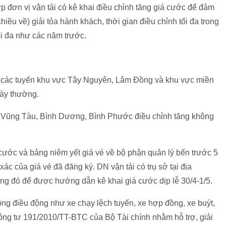
ợp đơn vị vận tải có kê khai điều chỉnh tăng giá cước để đảm
iều về) giải tỏa hành khách, thời gian điều chỉnh tối đa trong
ối đa như các năm trước.
, các tuyến khu vực Tây Nguyên, Lâm Đồng và khu vực miền
gày thường.
- Vũng Tàu, Bình Dương, Bình Phước điều chỉnh tăng không
 cước và bảng niêm yết giá vé về bộ phận quản lý bến trước 5
ác của giá vé đã đăng ký. DN vận tải có trụ sở tại địa
ng đó để được hướng dẫn kê khai giá cước dịp lễ 30/4-1/5.
ng điều động như xe chạy lệch tuyến, xe hợp đồng, xe buýt,
ông tư 191/2010/TT-BTC của Bộ Tài chính nhằm hỗ trợ, giải