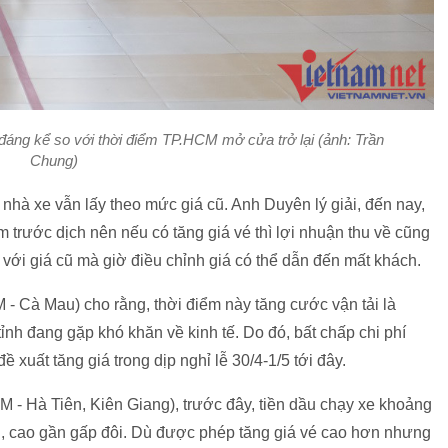
đáng kể so với thời điểm TP.HCM mở cửa trở lại (ảnh: Trần
Chung)
ì nhà xe vẫn lấy theo mức giá cũ. Anh Duyên lý giải, đến nay,
trước dịch nên nếu có tăng giá vé thì lợi nhuận thu về cũng
với giá cũ mà giờ điều chỉnh giá có thể dẫn đến mất khách.
- Cà Mau) cho rằng, thời điểm này tăng cước vận tải là
ỉnh đang gặp khó khăn về kinh tế. Do đó, bất chấp chi phí
xuất tăng giá trong dịp nghỉ lễ 30/4-1/5 tới đây.
- Hà Tiên, Kiên Giang), trước đây, tiền dầu chạy xe khoảng
yến, cao gần gấp đôi. Dù được phép tăng giá vé cao hơn nhưng