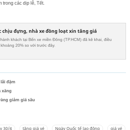
trong các dịp lễ, Tết.
chịu đựng, nhà xe đồng loạt xin tăng giá
 hành khách tại Bến xe miền Đông (TP.HCM) đã kê khai, điều
 khoảng 20% so với trước đây.
 lãi đậm
á xăng
vàng giảm giá sâu
y 30/4
tăng giá vé
Ngày Quốc tế lao động
giá vé