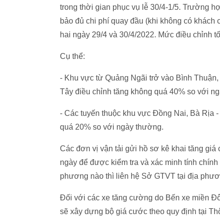
trong thời gian phục vụ lễ 30/4-1/5. Trường h
bảo đủ chi phí quay đầu (khi không có khách ch
hai ngày 29/4 và 30/4/2022. Mức điều chỉnh t
Cụ thể:
- Khu vực từ Quảng Ngãi trở vào Bình Thuận
Tây điều chỉnh tăng không quá 40% so với n
- Các tuyến thuộc khu vực Đồng Nai, Bà Rịa 
quá 20% so với ngày thường.
Các đơn vị vận tải gửi hồ sơ kê khai tăng giá
ngày để được kiểm tra và xác minh tính chính x
phương nào thì liên hệ Sở GTVT tại địa phươ
Đối với các xe tăng cường do Bến xe miền Đô
sẽ xây dựng bộ giá cước theo quy định tại Th