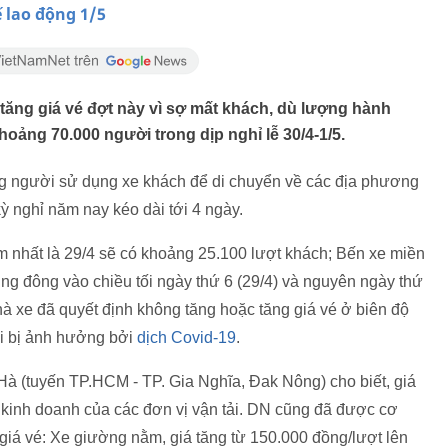
 lao động 1/5
tăng giá vé đợt này vì sợ mất khách, dù lượng hành
oảng 70.000 người trong dịp nghỉ lễ 30/4-1/5.
ng người sử dụng xe khách để di chuyển về các địa phương
kỳ nghỉ năm nay kéo dài tới 4 ngày.
m nhất là 29/4 sẽ có khoảng 25.100 lượt khách; Bến xe miền
ung đông vào chiều tối ngày thứ 6 (29/4) và nguyên ngày thứ
nhà xe đã quyết định không tăng hoặc tăng giá vé ở biên độ
ài bị ảnh hưởng bởi
dịch Covid-19
.
 (tuyến TP.HCM - TP. Gia Nghĩa, Đak Nông) cho biết, giá
 kinh doanh của các đơn vị vận tải. DN cũng đã được cơ
giá vé: Xe giường nằm, giá tăng từ 150.000 đồng/lượt lên