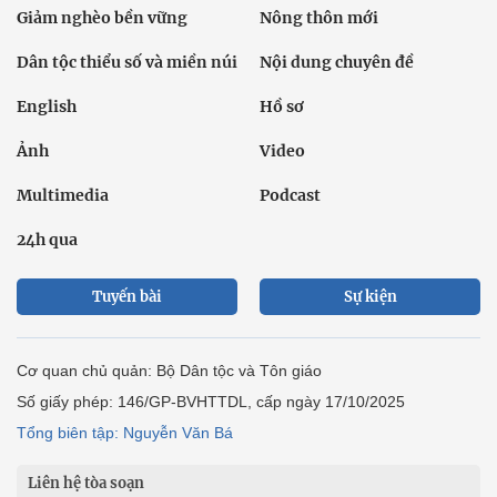
Giảm nghèo bền vững
Nông thôn mới
Dân tộc thiểu số và miền núi
Nội dung chuyên đề
English
Hồ sơ
Ảnh
Video
Multimedia
Podcast
24h qua
Tuyến bài
Sự kiện
Cơ quan chủ quản: Bộ Dân tộc và Tôn giáo
Số giấy phép: 146/GP-BVHTTDL, cấp ngày 17/10/2025
Tổng biên tập: Nguyễn Văn Bá
Liên hệ tòa soạn