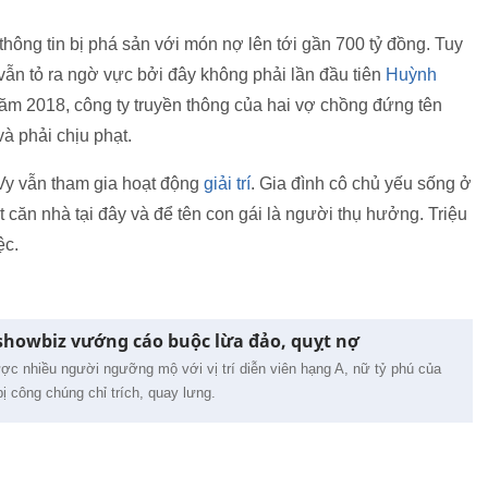
ông tin bị phá sản với món nợ lên tới gần 700 tỷ đồng. Tuy
vẫn tỏ ra ngờ vực bởi đây không phải lần đầu tiên
Huỳnh
ăm 2018, công ty truyền thông của hai vợ chồng đứng tên
và phải chịu phạt.
 Vy vẫn tham gia hoạt động
giải trí
. Gia đình cô chủ yếu sống ở
căn nhà tại đây và để tên con gái là người thụ hưởng. Triệu
ệc.
 showbiz vướng cáo buộc lừa đảo, quỵt nợ
ược nhiều người ngưỡng mộ với vị trí diễn viên hạng A, nữ tỷ phú của
 công chúng chỉ trích, quay lưng.