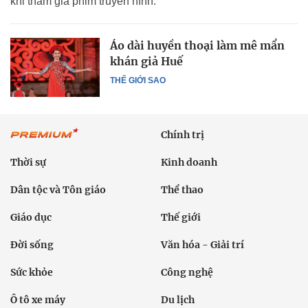
khi tham gia phim truyền hình.
Áo dài huyền thoại làm mê mẩn
khán giả Huế
THẾ GIỚI SAO
Chính trị
Thời sự
Kinh doanh
Dân tộc và Tôn giáo
Thể thao
Giáo dục
Thế giới
Đời sống
Văn hóa - Giải trí
Sức khỏe
Công nghệ
Ô tô xe máy
Du lịch