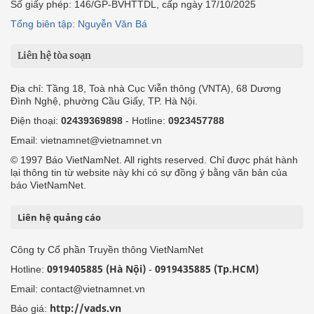
Số giấy phép: 146/GP-BVHTTDL, cấp ngày 17/10/2025
Tổng biên tập: Nguyễn Văn Bá
Liên hệ tòa soạn
Địa chỉ: Tầng 18, Toà nhà Cục Viễn thông (VNTA), 68 Dương
Đình Nghệ, phường Cầu Giấy, TP. Hà Nội.
Điện thoại:
02439369898
- Hotline:
0923457788
Email: vietnamnet@vietnamnet.vn
© 1997 Báo VietNamNet. All rights reserved. Chỉ được phát hành
lại thông tin từ website này khi có sự đồng ý bằng văn bản của
báo VietNamNet.
Liên hệ quảng cáo
Công ty Cổ phần Truyền thông VietNamNet
0919405885 (Hà Nội)
0919435885 (Tp.HCM)
Hotline:
-
Email: contact@vietnamnet.vn
http://vads.vn
Báo giá: