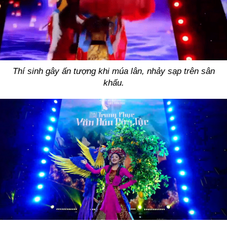
Thí sinh gây ấn tượng khi múa lân, nhảy sạp trên sân
khấu.