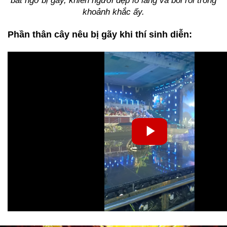
bất ngờ bị gãy, khiến người đẹp lo lắng và bối rối trong
khoảnh khắc ấy.
Phần thân cây nêu bị gãy khi thí sinh diễn: