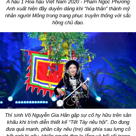
Á hậu 1 Hoa hậu Việt Nam 2020 - Phạm Ngọc Phương
Anh xuất hiện đầy duyên dáng khi “hóa thân” thành mỹ
nhân người Mông trong trang phục truyền thống với sắc
hồng chủ đạo.
Thí sinh Võ Nguyễn Gia Hân gặp sự cố hy hữu trên sân
khấu khi trình diễn thiết kế “Tết Tày nêu hội”. Do đung
đưa quá mạnh, phần cây nêu (tre) dài phía sau lưng cô