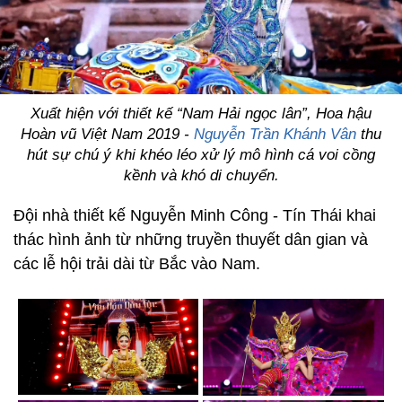
Xuất hiện với thiết kế “Nam Hải ngọc lân”, Hoa hậu
Hoàn vũ Việt Nam 2019 -
Nguyễn Trần Khánh Vân
thu
hút sự chú ý khi khéo léo xử lý mô hình cá voi cồng
kềnh và khó di chuyển.
Đội nhà thiết kế Nguyễn Minh Công - Tín Thái khai
thác hình ảnh từ những truyền thuyết dân gian và
các lễ hội trải dài từ Bắc vào Nam.