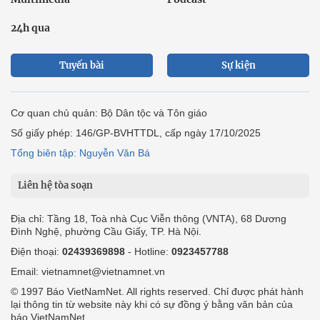
24h qua
Tuyến bài
Sự kiện
Cơ quan chủ quản: Bộ Dân tộc và Tôn giáo
Số giấy phép: 146/GP-BVHTTDL, cấp ngày 17/10/2025
Tổng biên tập: Nguyễn Văn Bá
Liên hệ tòa soạn
Địa chỉ: Tầng 18, Toà nhà Cục Viễn thông (VNTA), 68 Dương
Đình Nghệ, phường Cầu Giấy, TP. Hà Nội.
Điện thoại:
02439369898
- Hotline:
0923457788
Email: vietnamnet@vietnamnet.vn
© 1997 Báo VietNamNet. All rights reserved. Chỉ được phát hành
lại thông tin từ website này khi có sự đồng ý bằng văn bản của
báo VietNamNet.