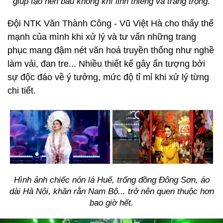
giúp tạo nên bầu không khí linh thiêng và trang trọng.
Đội NTK Văn Thành Công - Vũ Việt Hà cho thấy thế
mạnh của mình khi xử lý và tư vấn những trang
phục mang đậm nét văn hoá truyền thống như nghề
làm vải, đan tre... Nhiều thiết kế gây ấn tượng bởi
sự độc đáo về ý tưởng, mức độ tỉ mỉ khi xử lý từng
chi tiết.
Hình ảnh chiếc nón lá Huế, trống đồng Đông Sơn, áo
dài Hà Nội, khăn rằn Nam Bộ... trở nên quen thuộc hơn
bao giờ hết.