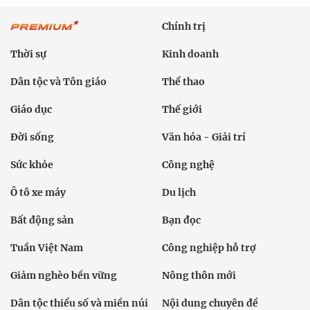
Chính trị
Thời sự
Kinh doanh
Dân tộc và Tôn giáo
Thể thao
Giáo dục
Thế giới
Đời sống
Văn hóa - Giải trí
Sức khỏe
Công nghệ
Ô tô xe máy
Du lịch
Bất động sản
Bạn đọc
Tuần Việt Nam
Công nghiệp hỗ trợ
Giảm nghèo bền vững
Nông thôn mới
Dân tộc thiểu số và miền núi
Nội dung chuyên đề