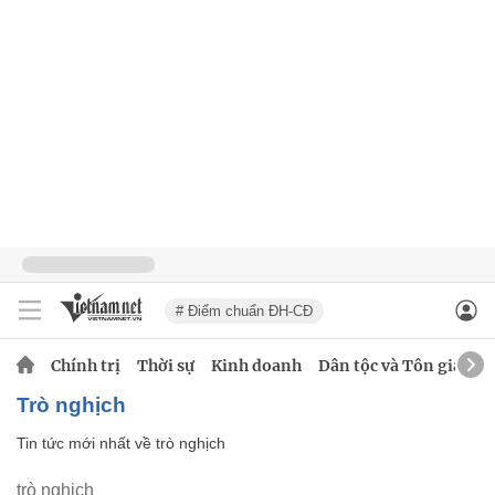
# Điểm chuẩn ĐH-CĐ
Chính trị
Thời sự
Kinh doanh
Dân tộc và Tôn giáo
trò nghịch
Tin tức mới nhất về
trò nghịch
trò nghịch