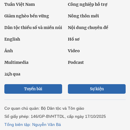
Tuần Việt Nam
Công nghiệp hỗ trợ
Giảm nghèo bền vững
Nông thôn mới
Dân tộc thiểu số và miền núi
Nội dung chuyên đề
English
Hồ sơ
Ảnh
Video
Multimedia
Podcast
24h qua
Tuyến bài
Sự kiện
Cơ quan chủ quản: Bộ Dân tộc và Tôn giáo
Số giấy phép: 146/GP-BVHTTDL, cấp ngày 17/10/2025
Tổng biên tập: Nguyễn Văn Bá