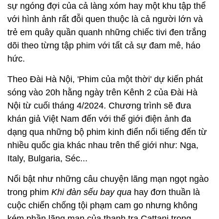
sự ngóng đợi của cả làng xóm hay một khu tập thể
với hình ảnh rất đỗi quen thuộc là cả người lớn và
trẻ em quây quần quanh những chiếc tivi đen trắng
dõi theo từng tập phim với tất cả sự đam mê, háo
hức.
Theo Đài Hà Nội, 'Phim của một thời' dự kiến phát
sóng vào 20h hằng ngày trên Kênh 2 của Đài Hà
Nội từ cuối tháng 4/2024. Chương trình sẽ đưa
khán giả Việt Nam đến với thế giới điện ảnh đa
dạng qua những bộ phim kinh điển nổi tiếng đến từ
nhiều quốc gia khác nhau trên thế giới như: Nga,
Italy, Bulgaria, Séc...
Nổi bật như những câu chuyện lãng mạn ngọt ngào
trong phim
Khi đàn sếu bay qua
hay đơn thuần là
cuộc chiến chống tội phạm cam go nhưng không
kém phần lãng mạn của thanh tra Cattani trong