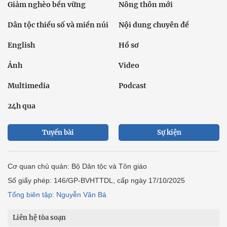
Giảm nghèo bền vững
Nông thôn mới
Dân tộc thiểu số và miền núi
Nội dung chuyên đề
English
Hồ sơ
Ảnh
Video
Multimedia
Podcast
24h qua
Tuyến bài
Sự kiện
Cơ quan chủ quản: Bộ Dân tộc và Tôn giáo
Số giấy phép: 146/GP-BVHTTDL, cấp ngày 17/10/2025
Tổng biên tập: Nguyễn Văn Bá
Liên hệ tòa soạn