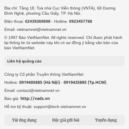
Địa chỉ: Tầng 18, Toà nhà Cục Viễn thông (VNTA), 68 Dương
Đình Nghệ, phường Cầu Giấy, TP. Hà Nội.
Điện thoại:
02439369898
- Hotline:
0923457788
Email: vietnamnet@vietnamnet.vn
© 1997 Báo VietNamNet. All rights reserved. Chỉ được phát hành
lại thông tin từ website này khi có sự đồng ý bằng văn bản của
báo VietNamNet.
Liên hệ quảng cáo
Công ty Cổ phần Truyền thông VietNamNet
0919405885 (Hà Nội)
0919435885 (Tp.HCM)
Hotline:
-
Email: contact@vietnamnet.vn
http://vads.vn
Báo giá:
Hỗ trợ kỹ thuật: support@tech.vietnamnet.vn
Tải ứng dụng
Độc giả gửi bài
Tuyển dụng